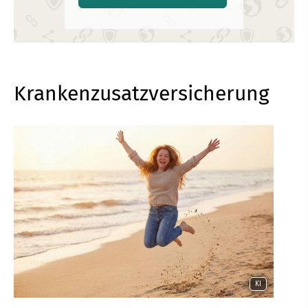
Kranken­zusatz­ver­si­che­rung
KI